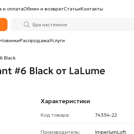
 и оплата
Обмен и возврат
Статьи
Контакты
aLume
Новинки
Распродажа
Услуги
6 Black
ant #6 Black от LaLume
Характеристики
Код товара:
74354-22
Производитель:
ImperiumLoft