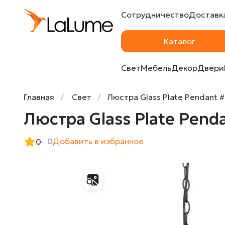
Сотрудничество
Доставка
Люстра Glass Plate Pendant #6 Black от L
Каталог
Свет
Мебель
Декор
Двери
Главная
Свет
Люстра Glass Plate Pendant #
Люстра Glass Plate Pend
0
Добавить в избранное
0