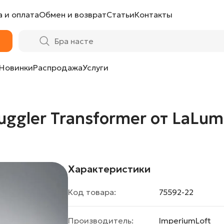
 и оплата
Обмен и возврат
Статьи
Контакты
er от LaLume
Новинки
Распродажа
Услуги
ggler Transformer от LaLu
Характеристики
Код товара:
75592-22
Производитель:
ImperiumLoft