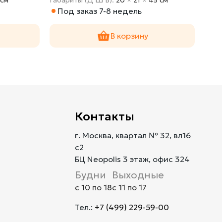
Под заказ 7-8 недель
По
В корзину
Контакты
г. Москва, квартал № 32, вл16
с2
БЦ Neopolis 3 этаж, офис 324
Будни
Выходные
с 10 по 18
с 11 по 17
Тел.:
+7 (499) 229-59-00