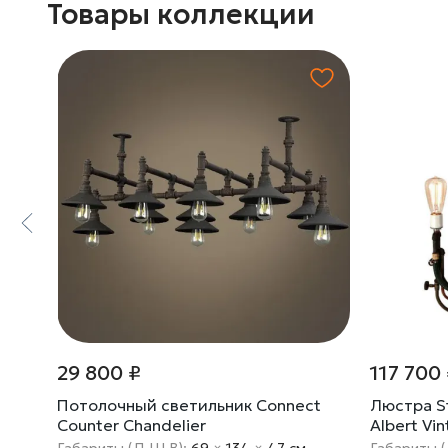
Товары коллекции
29 800 ₽
117 700
Потолочный светильник Connect
Люстра S
Counter Chandelier
Albert Vi
Габариты (Д Ш В):
69
×
134
×
47 cм
Габариты 