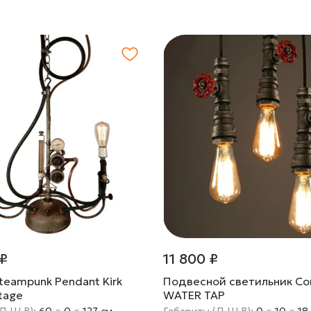
 ₽
11 800 ₽
teampunk Pendant Kirk
Подвесной светильник Co
ntage
WATER TAP
(Д Ш В):
60
×
0
×
127 cм
Габариты (Д Ш В):
0
×
10
×
18