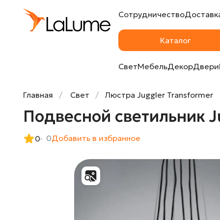
Сотрудничество
Доставка
Подвесной светильник Juggler Transform
Каталог
Свет
Мебель
Декор
Двери
Главная
Свет
Люстра Juggler Transformer
Подвесной светильник Ju
0
Добавить в избранное
0