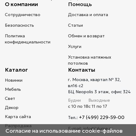
О компании
Помощь
Сотрудничество
Доставка и оплата
Безопасность
Статьи
Политика
Обмен и возврат
конфиденциальности
Услуги
Установка натяжных
потолков
Каталог
Контакты
г. Москва, квартал № 32,
Новинки
вл16 с2
Мебель
БЦ Neopolis 3 этаж, офис 324
Свет
Будни
Выходные
с 10 по 18
с 11 по 17
Декор
Карта сайта
+7 (499) 229-59-00
Тел.:
Распродажа
E-mail:
info@lalume.ru
Согласие на использование cookie-файлов