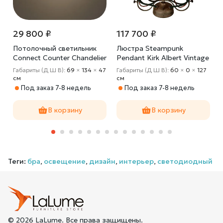
29 800 ₽
117 700 ₽
Потолочный светильник
Люстра Steampunk
Connect Counter Chandelier
Pendant Kirk Albert Vintage
Габариты (Д Ш В):
69
×
134
×
47
Габариты (Д Ш В):
60
×
0
×
127
cм
cм
Под заказ 7-8 недель
Под заказ 7-8 недель
В корзину
В корзину
Теги:
бра
,
освещение
,
дизайн
,
интерьер
,
светодиодный
© 2026 LaLume. Все права защищены.