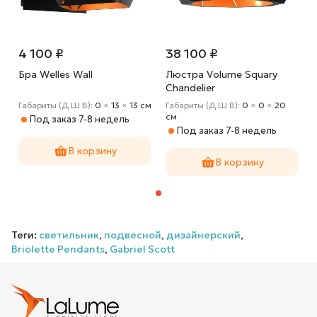
4 100 ₽
38 100 ₽
Бра Welles Wall
Люстра Volume Squarу
Chandelier
Габариты (Д Ш В):
0
×
13
×
13 cм
Габариты (Д Ш В):
0
×
0
×
20
cм
Под заказ 7-8 недель
Под заказ 7-8 недель
В корзину
В корзину
Теги:
светильник
,
подвесной
,
дизайнерский
,
Briolette Pendants
,
Gabriel Scott