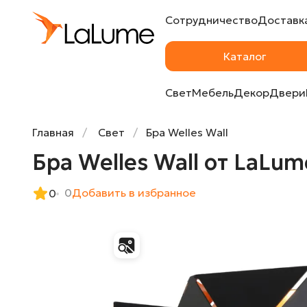
Сотрудничество
Доставка
Бра Welles Wall от LaLume
Каталог
Свет
Мебель
Декор
Двери
Главная
Свет
Бра Welles Wall
Бра Welles Wall от LaLum
0
Добавить в избранное
0