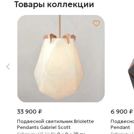
Товары коллекции
33 900 ₽
6 900 ₽
e
Подвесной светильник Briolette
Подвесно
Pendants Gabriel Scott
Pendant
Габариты (Д Ш В):
0
×
0
×
29 cм
Габариты 