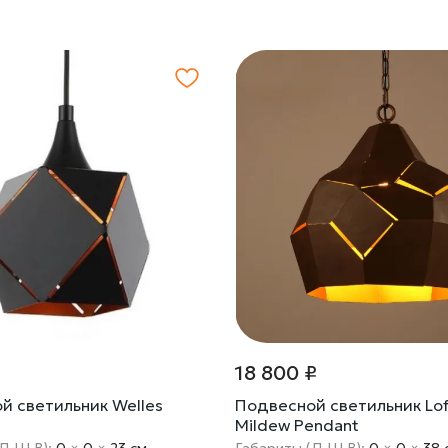
18 800 ₽
й светильник Welles
Подвесной светильник Loft
Mildew Pendant
(Д Ш В):
0
×
0
×
23 cм
Габариты (Д Ш В):
0
×
0
×
38 