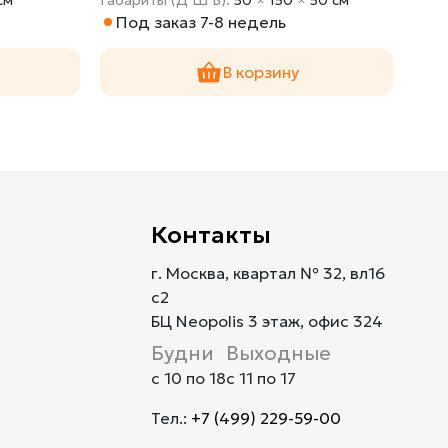
Под заказ 7-8 недель
По
В корзину
Контакты
г. Москва, квартал № 32, вл16
с2
БЦ Neopolis 3 этаж, офис 324
Будни
Выходные
с 10 по 18
с 11 по 17
Тел.:
+7 (499) 229-59-00