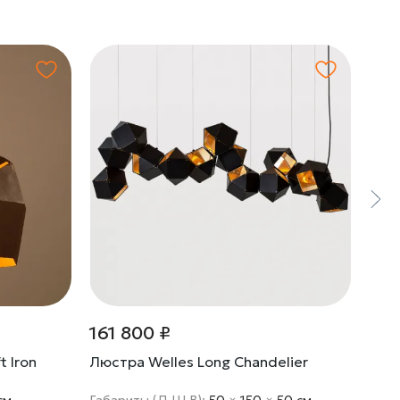
161 800 ₽
19 
 Iron
Люстра Welles Long Chandelier
Под
Squa
cм
Габариты (Д Ш В):
50
×
150
×
50 cм
Габа