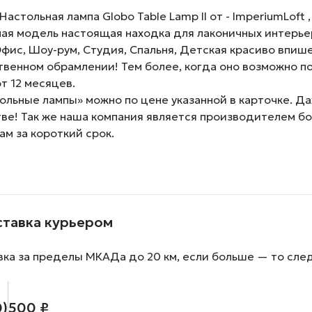
тольная лампа Globo Table Lamp II от - ImperiumLoft ,
ная модель настоящая находка для лаконичных интерье
Офис, Шоу-рум, Студия, Спальня, Детская красиво впиш
венном обрамлении! Тем более, когда оно возможно по
т 12 месяцев.
льные лампы» можно по цене указанной в карточке. Да
тве! Так же наша компания является производителем б
ам за короткий срок.
ставка курьером
вка за пределы МКАДа до 20 км, если больше — то сле
0)
500 ₽