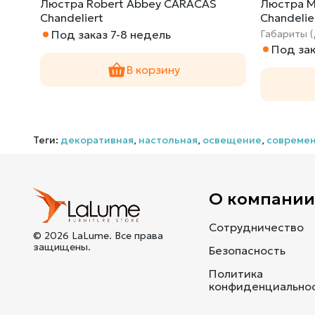
ASE
Люстра Robert Abbey CARACAS
Люстра Me
Chandeliert
Chandelie
Под заказ 7-8 недель
Габариты 
Под зак
В корзину
Теги:
декоративная
,
настольная
,
освещение
,
совреме
О компани
Сотрудничество
© 2026 LaLume. Все права
защищены.
Безопасность
Политика
конфиденциально