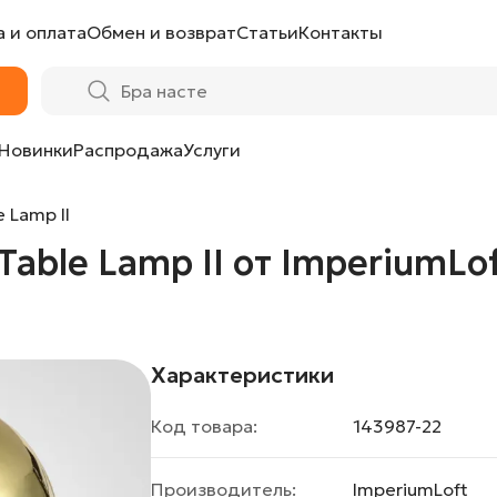
 и оплата
Обмен и возврат
Статьи
Контакты
ImperiumLoft
Новинки
Распродажа
Услуги
 Lamp II
able Lamp II от ImperiumLo
Характеристики
Код товара:
143987-22
Производитель:
ImperiumLoft