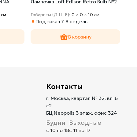
ENNA
Лампочка Loft Edison Retro Bulb №2
Люст
Chan
 cм
Габариты (Д Ш В):
0
×
0
×
10 cм
Габа
Под заказ 7-8 недель
По
В корзину
Контакты
г. Москва, квартал № 32, вл16
с2
БЦ Neopolis 3 этаж, офис 324
Будни
Выходные
с 10 по 18
с 11 по 17