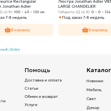
urice Rectangular
Люстра Jonathan Adler VI
r Jonathan Adler
LARGE CHANDELIER
(Д Ш В):
100
×
43
×
120 cм
Габариты (Д Ш В):
0
×
0
×
124
аз 7-8 недель
Под заказ 7-8 недель
В корзину
В корзину
нный
,
Globo
и
Помощь
Каталог
Доставка и оплата
Новинки
Статьи
Мебель
Обмен и возврат
Свет
сти
Услуги
Декор