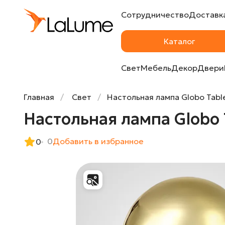
Сотрудничество
Доставка
Настольная лампа Globo Table Lamp II от 
Каталог
Свет
Мебель
Декор
Двери
Главная
Свет
Настольная лампа Globo Table
Настольная лампа Globo T
0
Добавить в избранное
0