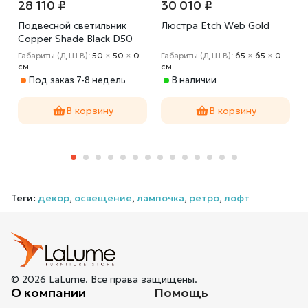
28 110 ₽
30 010 ₽
Подвесной светильник
Люстра Etch Web Gold
Copper Shade Black D50
Габариты (Д Ш В):
50
×
50
×
0
Габариты (Д Ш В):
65
×
65
×
0
cм
cм
Под заказ 7-8 недель
В наличии
В корзину
В корзину
Теги:
декор
,
освещение
,
лампочка
,
ретро
,
лофт
© 2026 LaLume. Все права защищены.
О компании
Помощь