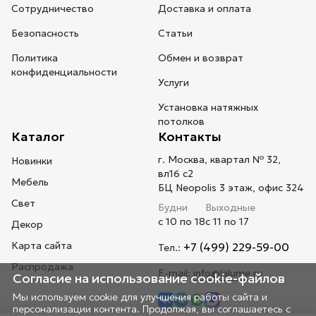
Сотрудничество
Доставка и оплата
Безопасность
Статьи
Политика
Обмен и возврат
конфиденциальности
Услуги
Установка натяжных
потолков
Каталог
Контакты
г. Москва, квартал № 32,
Новинки
вл16 с2
Мебель
БЦ Neopolis 3 этаж, офис 324
Свет
Будни
Выходные
с 10 по 18
с 11 по 17
Декор
Карта сайта
+7 (499) 229-59-00
Тел.:
Распродажа
E-mail:
info@lalume.ru
Согласие на использование cookie-файлов
Мы используем cookie для улучшения работы сайта и
персонализации контента. Продолжая, вы соглашаетесь с