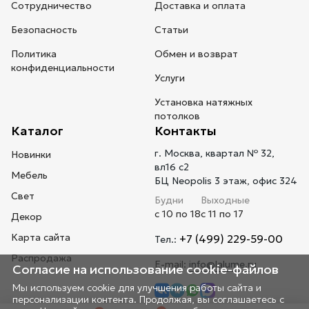
Сотрудничество
Доставка и оплата
Безопасность
Статьи
Политика
Обмен и возврат
конфиденциальности
Услуги
Установка натяжных
потолков
Каталог
Контакты
г. Москва, квартал № 32,
Новинки
вл16 с2
Мебель
БЦ Neopolis 3 этаж, офис 324
Свет
Будни
Выходные
с 10 по 18
с 11 по 17
Декор
Карта сайта
+7 (499) 229-59-00
Тел.:
Распродажа
E-mail:
info@lalume.ru
Согласие на использование cookie-файлов
Мы используем cookie для улучшения работы сайта и
персонализации контента. Продолжая, вы соглашаетесь с