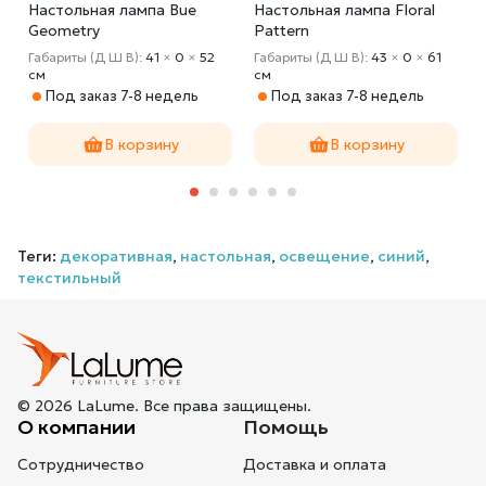
Настольная лампа Bue
Настольная лампа Floral
Geometry
Pattern
Габариты (Д Ш В):
41
×
0
×
52
Габариты (Д Ш В):
43
×
0
×
61
cм
cм
Под заказ 7-8 недель
Под заказ 7-8 недель
В корзину
В корзину
Теги:
декоративная
,
настольная
,
освещение
,
синий
,
текстильный
© 2026 LaLume. Все права защищены.
О компании
Помощь
Сотрудничество
Доставка и оплата