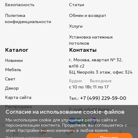
Безопасность
Статьи
Политика
Обмен и возврат
конфиденциальности
Услуги
Установка натяжных
потолков
Каталог
Контакты
г. Москва, квартал № 32,
Новинки
вл16 с2
Мебель
БЦ Neopolis 3 этаж, офис 324
Свет
Будни
Выходные
с 10 по 18
с 11 по 17
Декор
Карта сайта
+7 (499) 229-59-00
Тел.:
Распродажа
E-mail:
info@lalume.ru
Согласие на использование cookie-файлов
Мы используем cookie для улучшения работы сайта и
персонализации контента. Продолжая, вы соглашаетесь с
этим. Настройки можно изменить в любое время.
0
0
Условия соглашения
Принять