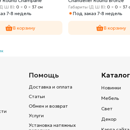
er Round Champane
Chandelier Round Bronze
(Д Ш В):
0
×
0
×
37 cм
Габариты (Д Ш В):
0
×
0
×
37 
аз 7-8 недель
Под заказ 7-8 недель
В корзину
В корзину
ик
и
Помощь
Каталог
Доставка и оплата
Новинки
Статьи
Мебель
Обмен и возврат
Свет
сти
Услуги
Декор
Установка натяжных
Карта сайта