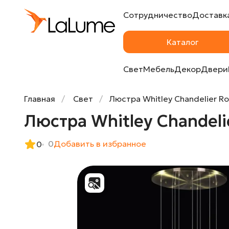
Сотрудничество
Доставка
Люстра Whitley Chandelier Round 9 от La
Каталог
Свет
Мебель
Декор
Двери
Главная
Свет
Люстра Whitley Chandelier R
Люстра Whitley Chandeli
0
Добавить в избранное
0