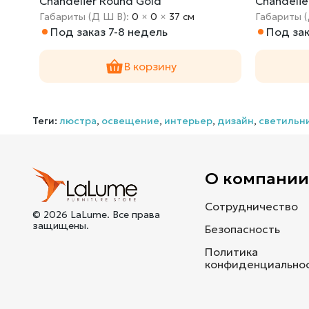
Chandelier Round Gold
Chandeli
Габариты (Д Ш В):
0
×
0
×
37 cм
Габариты 
Под заказ 7-8 недель
Под зак
В корзину
Теги:
люстра
,
освещение
,
интерьер
,
дизайн
,
светильн
О компани
Сотрудничество
© 2026 LaLume. Все права
защищены.
Безопасность
Политика
конфиденциально