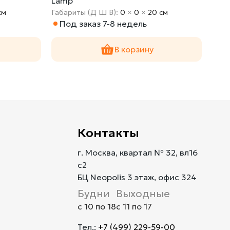
Lamp
cм
Габариты (Д Ш В):
0
×
0
×
20 cм
Под заказ 7-8 недель
В корзину
Контакты
г. Москва, квартал № 32, вл16
с2
БЦ Neopolis 3 этаж, офис 324
Будни
Выходные
с 10 по 18
с 11 по 17
Тел.:
+7 (499) 229-59-00