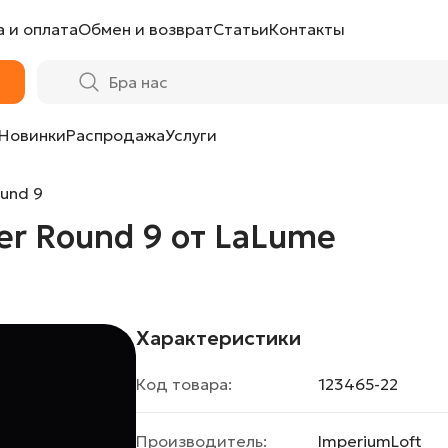
 и оплата
Обмен и возврат
Статьи
Контакты
Lume
Новинки
Распродажа
Услуги
ound 9
er Round 9 от LaLume
Характеристики
Код товара:
123465-22
Производитель:
ImperiumLoft