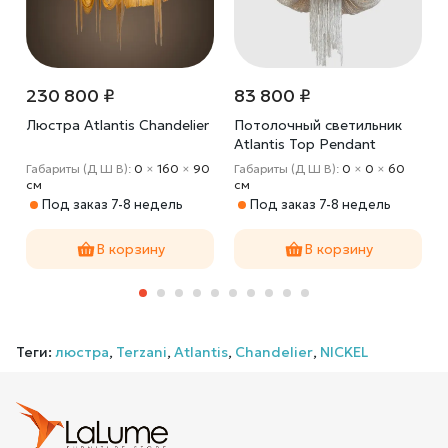
230 800 ₽
83 800 ₽
Люстра Atlantis Chandelier
Потолочный светильник
Atlantis Top Pendant
Габариты (Д Ш В):
0
×
160
×
90
Габариты (Д Ш В):
0
×
0
×
60
cм
cм
Под заказ 7-8 недель
Под заказ 7-8 недель
В корзину
В корзину
Теги:
люстра
,
Terzani
,
Atlantis
,
Chandelier
,
NICKEL