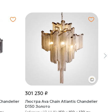
301 230 ₽
39 
Chandelier
Люстра Ava Chain Atlantis Chandelier
Подв
D150 Золото
Chai
cм
Габариты (Д Ш В):
150
×
150
×
170 cм
Габа