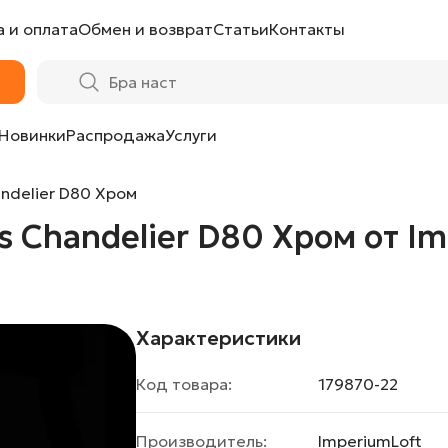
 и оплата
Обмен и возврат
Статьи
Контакты
 Хром от ImperiumLoft
Новинки
Распродажа
Услуги
andelier D80 Хром
is Chandelier D80 Хром от I
Характеристики
Код товара:
179870-22
Производитель:
ImperiumLoft