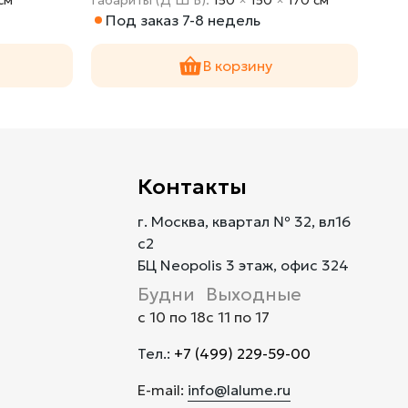
Под заказ 7-8 недель
По
В корзину
Контакты
г. Москва, квартал № 32, вл16
с2
БЦ Neopolis 3 этаж, офис 324
Будни
Выходные
с 10 по 18
с 11 по 17
Тел.:
+7 (499) 229-59-00
E-mail:
info@lalume.ru