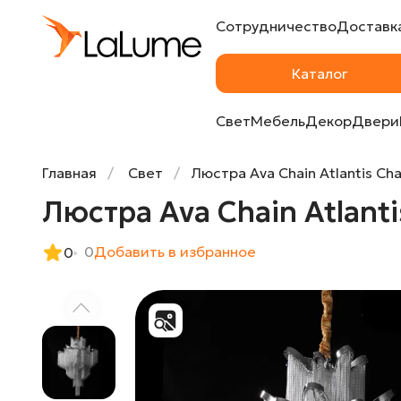
Сотрудничество
Доставка
Люстра Ava Chain Atlantis Chandelier D80
Каталог
Свет
Мебель
Декор
Двери
Главная
Свет
Люстра Ava Chain Atlantis Ch
Люстра Ava Chain Atlant
0
Добавить в избранное
0