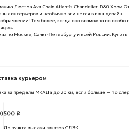
нию Люстра Ava Chain Atlantis Chandelier D80 Хром О
пных интерьеров и необычно впишется в ваш дизайн.
обрамлении! Тем более, когда оно возможно по особо 
сяцев.
аз по Москве, Санкт-Петербургу и всей России. Купит
ставка курьером
вка за пределы МКАДа до 20 км, если больше — то сле
0)
500 ₽
До пункта выдачи заказов СДЭК