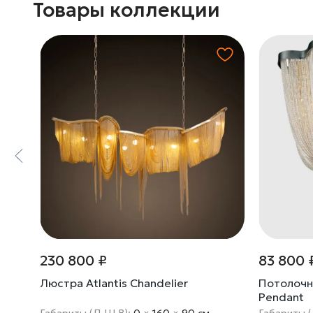
Товары коллекции
230 800 ₽
83 800 
elier
Люстра Atlantis Chandelier
Потолочны
Pendant
м
Габариты (Д Ш В):
0
×
160
×
90 cм
Габариты 