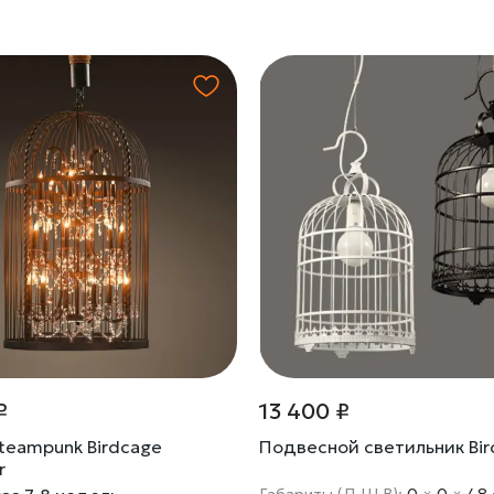
₽
13 400 ₽
teampunk Birdcage
Подвесной светильник Bir
r
Габариты (Д Ш В):
0
×
0
×
48 