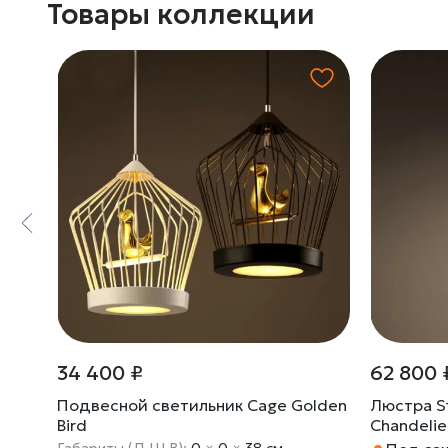
Товары коллекции
34 400 ₽
62 800 
GE
Подвесной светильник Cage Golden
Люстра S
Bird
Chandelie
Габариты (Д Ш В):
0
×
0
×
38 cм