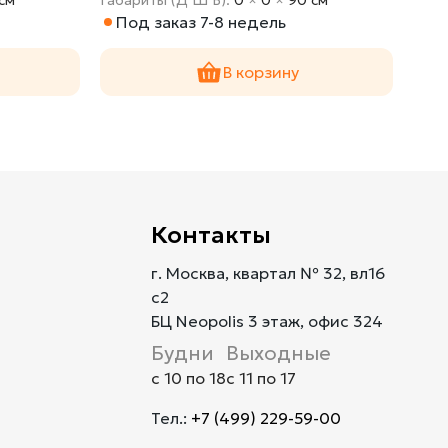
Под заказ 7-8 недель
По
В корзину
Контакты
г. Москва, квартал № 32, вл16
с2
БЦ Neopolis 3 этаж, офис 324
Будни
Выходные
с 10 по 18
с 11 по 17
Тел.:
+7 (499) 229-59-00