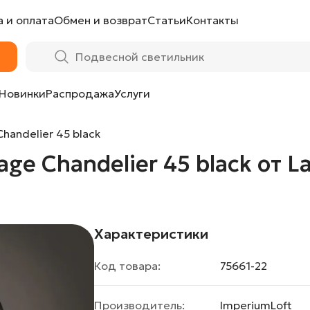
 и оплата
Обмен и возврат
Статьи
Контакты
 black от LaLume
Новинки
Распродажа
Услуги
handelier 45 black
ge Chandelier 45 black от 
Характеристики
Код товара:
75661-22
Производитель:
ImperiumLoft