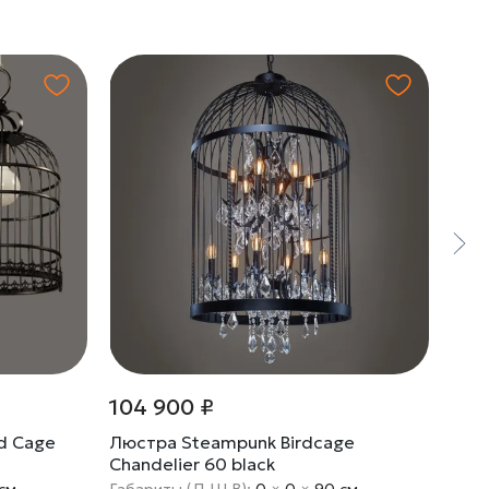
104 900 ₽
25 
d Cage
Люстра Steampunk Birdcage
Люст
Chandelier 60 black
cм
Габариты (Д Ш В):
0
×
0
×
90 cм
Габа