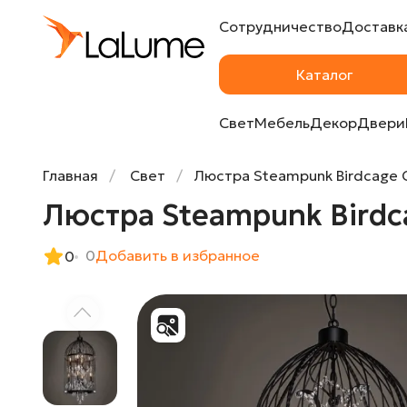
Сотрудничество
Доставка
Люстра Steampunk Birdcage Chandelier 45
Каталог
Свет
Мебель
Декор
Двери
Главная
Свет
Люстра Steampunk Birdcage C
Люстра Steampunk Birdca
0
Добавить в избранное
0