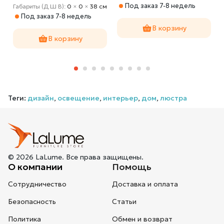
Под заказ 7-8 недель
м
Габариты (Д Ш В):
0
×
0
×
38 cм
Под заказ 7-8 недель
В корзину
В корзину
Теги:
дизайн
,
освещение
,
интерьер
,
дом
,
люстра
© 2026 LaLume. Все права защищены.
О компании
Помощь
Сотрудничество
Доставка и оплата
Безопасность
Статьи
Политика
Обмен и возврат