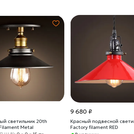
9 680 ₽
ый светильник 20th
Красный подвесной светил
 Filament Metal
Factory filament RED
(Д Ш В):
0
×
0
×
15 cм