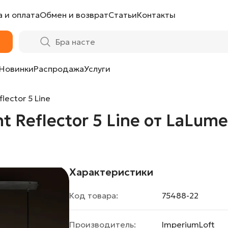
 и оплата
Обмен и возврат
Статьи
Контакты
e от LaLume
Новинки
Распродажа
Услуги
lector 5 Line
 Reflector 5 Line от LaLum
Характеристики
Код товара:
75488-22
Производитель:
ImperiumLoft