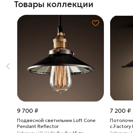
Товары коллекции
9 700 ₽
7 200 ₽
5
Подвесной светильник Loft Cone
Потолочн
Pendant Reflector
c.Factory
Габариты (Д Ш В):
0
×
0
×
13 cм
Габариты 