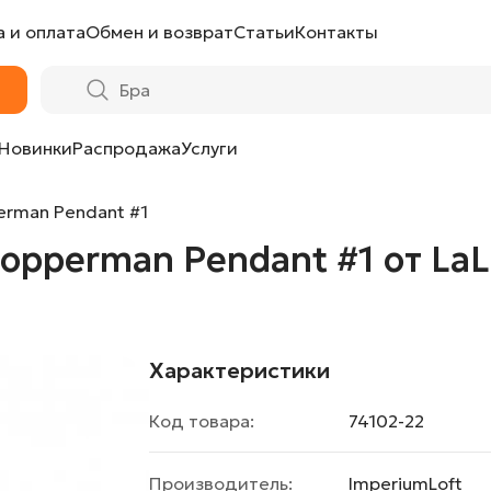
 и оплата
Обмен и возврат
Статьи
Контакты
t #1 от LaLume
Новинки
Распродажа
Услуги
rman Pendant #1
opperman Pendant #1 от La
Характеристики
Код товара:
74102-22
Производитель:
ImperiumLoft