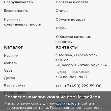
Сотрудничество
Доставка и оплата
Безопасность
Статьи
Политика
Обмен и возврат
конфиденциальности
Услуги
Установка натяжных
потолков
Каталог
Контакты
г. Москва, квартал № 32,
Новинки
вл16 с2
Мебель
БЦ Neopolis 3 этаж, офис 324
Свет
Будни
Выходные
с 10 по 18
с 11 по 17
Декор
Карта сайта
+7 (499) 229-59-00
Тел.:
Распродажа
E-mail:
info@lalume.ru
Согласие на использование cookie-файлов
Мы используем cookie для улучшения работы сайта и
персонализации контента. Продолжая, вы соглашаетесь с