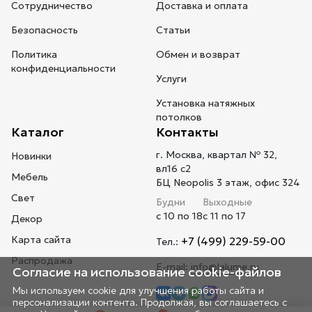
Сотрудничество
Доставка и оплата
Безопасность
Статьи
Политика
Обмен и возврат
конфиденциальности
Услуги
Установка натяжных
потолков
Каталог
Контакты
г. Москва, квартал № 32,
Новинки
вл16 с2
Мебель
БЦ Neopolis 3 этаж, офис 324
Свет
Будни
Выходные
с 10 по 18
с 11 по 17
Декор
Карта сайта
+7 (499) 229-59-00
Тел.:
Распродажа
E-mail:
info@lalume.ru
Согласие на использование cookie-файлов
Мы используем cookie для улучшения работы сайта и
персонализации контента. Продолжая, вы соглашаетесь с