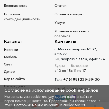
Безопасность
Статьи
Политика
Обмен и возврат
конфиденциальности
Услуги
Установка натяжных
потолков
Каталог
Контакты
г. Москва, квартал № 32,
Новинки
вл16 с2
Мебель
БЦ Neopolis 3 этаж, офис 324
Свет
Будни
Выходные
с 10 по 18
с 11 по 17
Декор
Карта сайта
+7 (499) 229-59-00
Тел.:
Распродажа
E-mail:
info@lalume.ru
Согласие на использование cookie-файлов
Мы используем cookie для улучшения работы сайта и
персонализации контента. Продолжая, вы соглашаетесь с
этим. Настройки можно изменить в любое время.
0
0