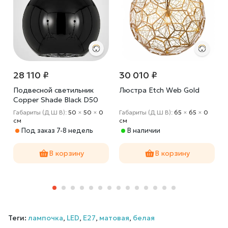
28 110 ₽
30 010 ₽
Подвесной светильник
Люстра Etch Web Gold
Copper Shade Black D50
×
Габариты (Д Ш В):
50
×
50
×
0
Габариты (Д Ш В):
65
×
65
×
0
cм
cм
Под заказ 7-8 недель
В наличии
В корзину
В корзину
Теги:
лампочка
,
LED
,
E27
,
матовая
,
белая