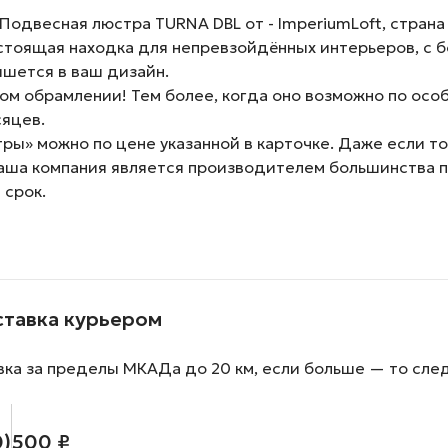
двесная люстра TURNA DBL от - ImperiumLoft, страна 
стоящая находка для непревзойдённых интерьеров, с б
ишется в ваш дизайн.
м обрамлении! Тем более, когда оно возможно по особ
сяцев.
ы» можно по цене указанной в карточке. Даже если тов
наша компания является производителем большинства 
 срок.
ставка курьером
вка за пределы МКАДа до 20 км, если больше — то сле
0)
500 ₽