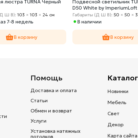
я люстра TURNA Черный
Подвесной светильник T
D50 White by ImperiumLoft
(Д Ш В):
103
×
103
×
24 cм
Габариты (Д Ш В):
50
×
50
×
3
аз 7-8 недель
В наличии
В корзину
В корзину
и
Помощь
Каталог
Доставка и оплата
Новинки
Статьи
Мебель
Обмен и возврат
Свет
сти
Услуги
Декор
Установка натяжных
Карта сайта
потолков