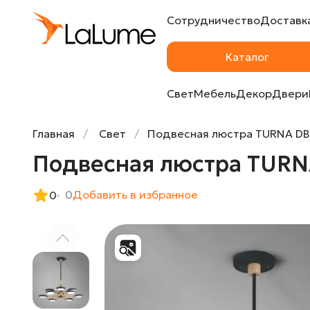
Сотрудничество
Доставка
Подвесная люстра TURNA DBL L12 Black от
Каталог
Свет
Мебель
Декор
Двери
Главная
Свет
Подвесная люстра TURNA DBL 
Подвесная люстра TURNA 
0
Добавить в избранное
0