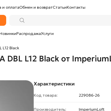
 и оплата
Обмен и возврат
Статьи
Контакты
 ImperiumLoft
Новинки
Распродажа
Услуги
L12 Black
DBL L12 Black от Imperium
Характеристики
Код товара:
229086-26
Производитель:
ImperiumLoft