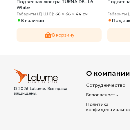
10
Подвесная люстра TURNA DBL L6
Подвесна
White
Габариты (Д Ш В):
66
×
66
×
44 cм
Габариты 
В наличии
Под зак
В корзину
О компани
Сотрудничество
© 2026 LaLume. Все права
защищены.
Безопасность
Политика
конфиденциально