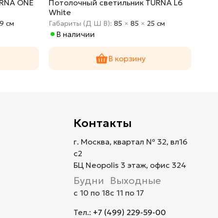
URNA ONE
Потолочный светильник TURNA L6
Под
White
9 cм
Габариты (Д Ш В):
85
×
85
×
25 cм
Габа
В наличии
По
В корзину
Контакты
г. Москва, квартал № 32, вл16
с2
БЦ Neopolis 3 этаж, офис 324
Будни
Выходные
с 10 по 18
с 11 по 17
Тел.:
+7 (499) 229-59-00