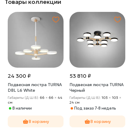
Товары коллекции
24 300 ₽
53 810 ₽
A
Подвесная люстра TURNA
Подвесная люстра TURNA
DBL L6 White
Черный
4
Габариты (Д Ш В):
66
×
66
×
44
Габариты (Д Ш В):
103
×
103
×
cм
24 cм
В наличии
Под заказ 7-8 недель
В корзину
В корзину