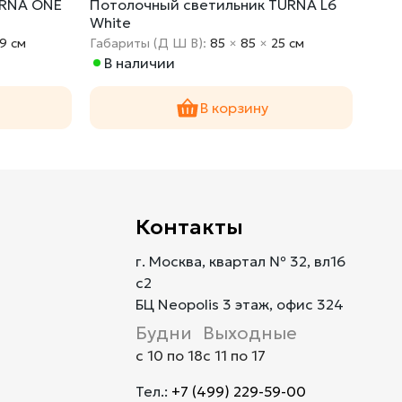
URNA ONE
Потолочный светильник TURNA L6
Под
White
9 cм
Габариты (Д Ш В):
85
×
85
×
25 cм
Габа
В наличии
По
В корзину
Контакты
г. Москва, квартал № 32, вл16
с2
БЦ Neopolis 3 этаж, офис 324
Будни
Выходные
с 10 по 18
с 11 по 17
Тел.:
+7 (499) 229-59-00