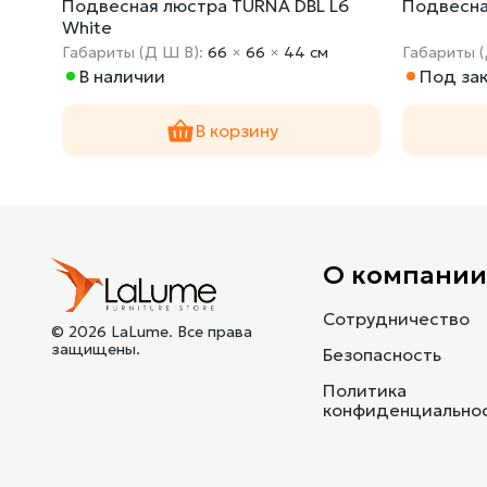
10
Подвесная люстра TURNA DBL L6
Подвесна
White
Габариты (Д Ш В):
66
×
66
×
44 cм
Габариты 
В наличии
Под зак
В корзину
О компани
Сотрудничество
© 2026 LaLume. Все права
защищены.
Безопасность
Политика
конфиденциально