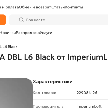
 и оплата
Обмен и возврат
Статьи
Контакты
ImperiumLoft
Новинки
Распродажа
Услуги
 L6 Black
 DBL L6 Black от ImperiumL
Характеристики
Код товара:
229084-26
Производитель:
ImperiumLoft