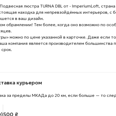
двесная люстра TURNA DBL от - ImperiumLoft, страна 
стоящая находка для непревзойдённых интерьеров, с б
ишется в ваш дизайн.
м обрамлении! Тем более, когда оно возможно по особ
сяцев.
ы» можно по цене указанной в карточке. Даже если тов
наша компания является производителем большинства 
 срок.
ставка курьером
вка за пределы МКАДа до 20 км, если больше — то сле
0)
500 ₽