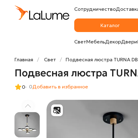
Сотрудничество
Доставка
Подвесная люстра TURNA DBL L6 Black от 
Каталог
Свет
Мебель
Декор
Двери
Главная
Свет
Подвесная люстра TURNA DBL
Подвесная люстра TURNA
0
Добавить в избранное
0