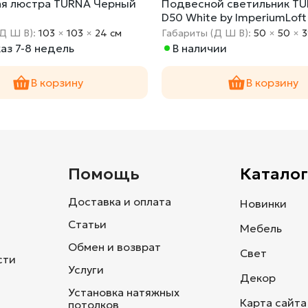
я люстра TURNA Черный
Подвесной светильник T
D50 White by ImperiumLoft
(Д Ш В):
103
×
103
×
24 cм
Габариты (Д Ш В):
50
×
50
×
3
аз 7-8 недель
В наличии
В корзину
В корзину
и
Помощь
Каталог
Доставка и оплата
Новинки
Статьи
Мебель
Обмен и возврат
Свет
сти
Услуги
Декор
Установка натяжных
Карта сайта
потолков