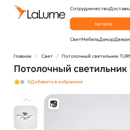
Сотрудничество
Доставка
Потолочный светильник TURNA L6 Blue от
Каталог
Свет
Мебель
Декор
Двери
Главная
Свет
Потолочный светильник TURN
Потолочный светильник 
0
Добавить в избранное
0