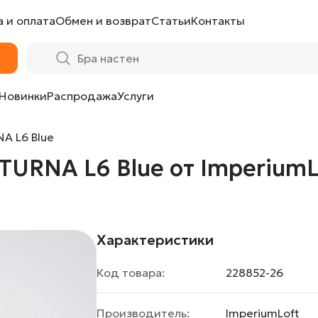
 и оплата
Обмен и возврат
Статьи
Контакты
 ImperiumLoft
Новинки
Распродажа
Услуги
A L6 Blue
TURNA L6 Blue от ImperiumL
Характеристики
Код товара:
228852-26
Производитель:
ImperiumLoft