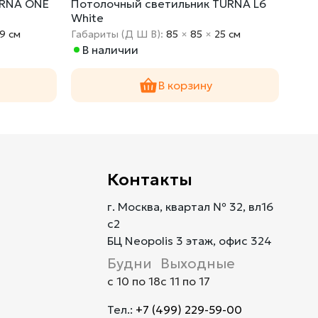
URNA ONE
Потолочный светильник TURNA L6
Под
White
9 cм
Габариты (Д Ш В):
85
×
85
×
25 cм
Габа
В наличии
По
В корзину
Контакты
г. Москва, квартал № 32, вл16
с2
БЦ Neopolis 3 этаж, офис 324
Будни
Выходные
с 10 по 18
с 11 по 17
Тел.:
+7 (499) 229-59-00