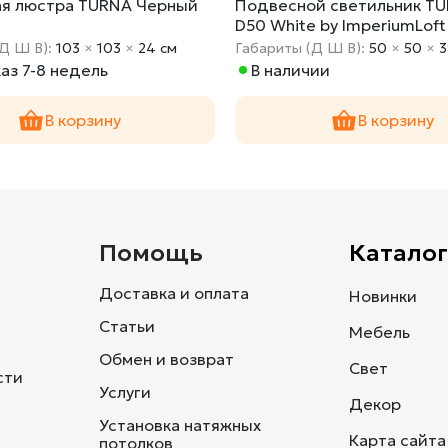
я люстра TURNA Черный
Подвесной светильник T
D50 White by ImperiumLoft
(Д Ш В):
103
×
103
×
24 cм
Габариты (Д Ш В):
50
×
50
×
3
аз 7-8 недель
В наличии
В корзину
В корзину
и
Помощь
Каталог
Доставка и оплата
Новинки
Статьи
Мебель
Обмен и возврат
Свет
сти
Услуги
Декор
Установка натяжных
Карта сайта
потолков