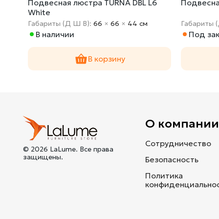
10
Подвесная люстра TURNA DBL L6
Подвесна
White
Габариты (Д Ш В):
66
×
66
×
44 cм
Габариты 
В наличии
Под зак
В корзину
О компани
Сотрудничество
© 2026 LaLume. Все права
защищены.
Безопасность
Политика
конфиденциально