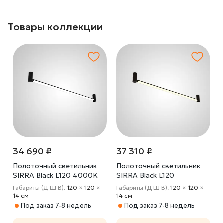
Товары коллекции
34 690 ₽
37 310 ₽
Полоточный светильник
Полоточный светильник
SIRRA Black L120 4000K
SIRRA Black L120
Трехцветный свет
Габариты (Д Ш В):
120
×
120
×
Габариты (Д Ш В):
120
×
120
×
14 cм
14 cм
Под заказ 7-8 недель
Под заказ 7-8 недель