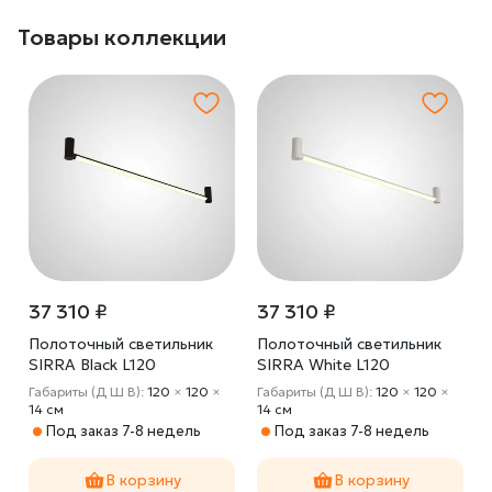
Товары коллекции
37 310 ₽
37 310 ₽
Полоточный светильник
Полоточный светильник
SIRRA Black L120
SIRRA White L120
Трехцветный свет
Трехцветный свет
Габариты (Д Ш В):
120
×
120
×
Габариты (Д Ш В):
120
×
120
×
14 cм
14 cм
Под заказ 7-8 недель
Под заказ 7-8 недель
В корзину
В корзину