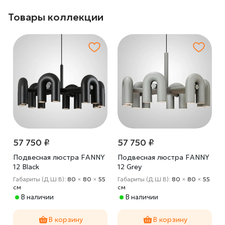
Товары коллекции
57 750 ₽
57 750 ₽
Y
Подвесная люстра FANNY
Подвесная люстра FANNY
12 Black
12 Grey
5
Габариты (Д Ш В):
80
×
80
×
55
Габариты (Д Ш В):
80
×
80
×
55
cм
cм
В наличии
В наличии
В корзину
В корзину