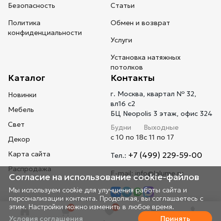
Безопасность
Статьи
Политика
Обмен и возврат
конфиденциальности
Услуги
Установка натяжных
потолков
Каталог
Контакты
г. Москва, квартал № 32,
Новинки
вл16 с2
Мебель
БЦ Neopolis 3 этаж, офис 324
Свет
Будни
Выходные
с 10 по 18
с 11 по 17
Декор
Карта сайта
+7 (499) 229-59-00
Тел.:
Распродажа
E-mail:
info@lalume.ru
Согласие на использование cookie-файлов
Мы используем cookie для улучшения работы сайта и
персонализации контента. Продолжая, вы соглашаетесь с
этим. Настройки можно изменить в любое время.
0
0
Условия соглашения
Принять