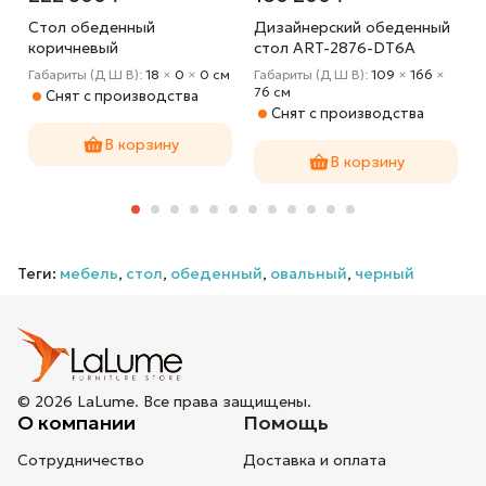
Стол обеденный
Дизайнерский обеденный
коричневый
стол ART-2876-DT6A
(искусственный мрамор)
5
Габариты (Д Ш В):
18
×
0
×
0 cм
Габариты (Д Ш В):
109
×
166
×
33FS-DT1800-PG
76 cм
Снят с производства
Снят с производства
В корзину
В корзину
Теги:
мебель
,
стол
,
обеденный
,
овальный
,
черный
© 2026 LaLume. Все права защищены.
О компании
Помощь
Сотрудничество
Доставка и оплата