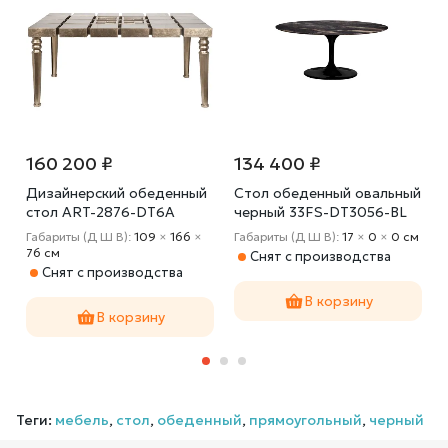
160 200 ₽
134 400 ₽
Дизайнерский обеденный
Стол обеденный овальный
стол ART-2876-DT6A
черный 33FS-DT3056-BL
G
Габариты (Д Ш В):
109
×
166
×
Габариты (Д Ш В):
17
×
0
×
0 cм
76 cм
Снят с производства
Снят с производства
В корзину
В корзину
Теги:
мебель
,
стол
,
обеденный
,
прямоугольный
,
черный