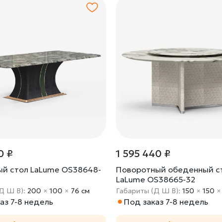
0 ₽
1 595 440 ₽
й стол LaLume OS38648-
Поворотный обеденный с
LaLume OS38665-32
Д Ш В):
200
×
100
×
76 cм
Габариты (Д Ш В):
150
×
150
аз 7-8 недель
Под заказ 7-8 недель