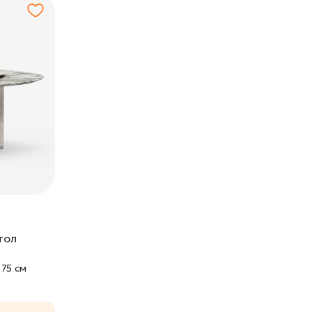
тол
×
75 cм