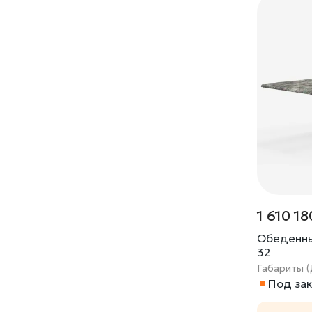
1 610 18
Обеденны
32
Габариты (
Под зак