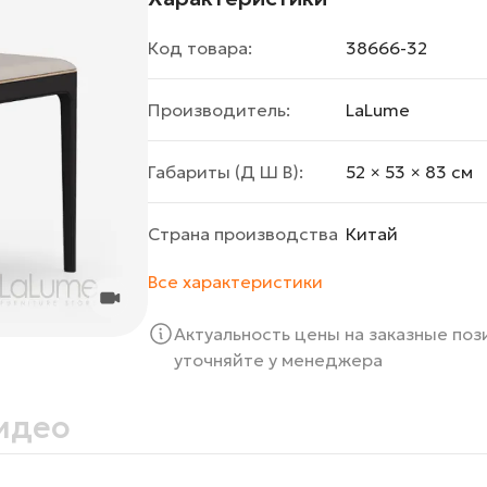
Код товара:
38666-32
Производитель:
LaLume
Габариты (Д Ш В):
52 × 53 × 83 cм
Страна производства
Китай
Все характеристики
Актуальность цены на заказные по
уточняйте у менеджера
идео