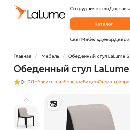
Сотрудничество
Доставка
Обеденный стул LaLume ST38666-32
Каталог
Свет
Мебель
Декор
Двери
Главная
Мебель
Обеденный стул LaLume S
Обеденный стул LaLume
0
Добавить в избранное
Видео
Cхема товара
0