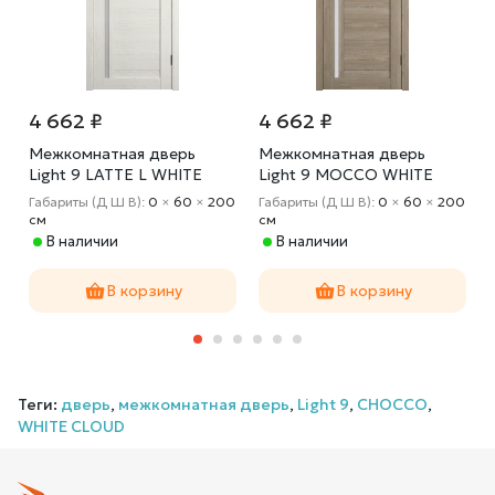
4 662 ₽
4 662 ₽
Межкомнатная дверь
Межкомнатная дверь
Light 9 LATTE L WHITE
Light 9 MOCCO WHITE
CLOUD
CLOUD
0
Габариты (Д Ш В):
0
×
60
×
200
Габариты (Д Ш В):
0
×
60
×
200
cм
cм
В наличии
В наличии
В корзину
В корзину
Теги:
дверь
,
межкомнатная дверь
,
Light 9
,
CHOCCO
,
WHITE CLOUD