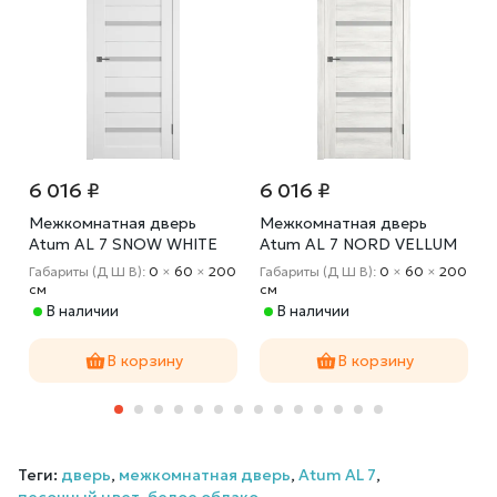
6 016 ₽
6 016 ₽
Межкомнатная дверь
Межкомнатная дверь
Atum AL 7 SNOW WHITE
Atum AL 7 NORD VELLUM
CLOUD SM
WHITE CLOUD SM
0
Габариты (Д Ш В):
0
×
60
×
200
Габариты (Д Ш В):
0
×
60
×
200
cм
cм
В наличии
В наличии
В корзину
В корзину
Теги:
дверь
,
межкомнатная дверь
,
Atum AL 7
,