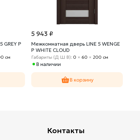
5 943 ₽
6 5
5 GREY P
Межкомнатная дверь LINE 5 WENGE
Меж
P WHITE CLOUD
P B
00 cм
Габариты (Д Ш В):
0
×
60
×
200 cм
Габа
В наличии
В 
В корзину
Контакты