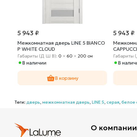
5 943 ₽
5 943 ₽
ENGE
Межкомнатная дверь LINE 5 BIANCO
Межкомна
P WHITE CLOUD
CAPPUCCI
Габариты (Д Ш В):
0
×
60
×
200 cм
Габариты 
В наличии
В налич
В корзину
Теги:
дверь
,
межкомнатная дверь
,
LINE 5
,
серая
,
белое 
О компани