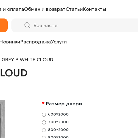
 и оплата
Обмен и возврат
Статьи
Контакты
Новинки
Распродажа
Услуги
5 GREY P WHITE CLOUD
 CLOUD
Размер двери
600*2000
700*2000
800*2000
900*2000