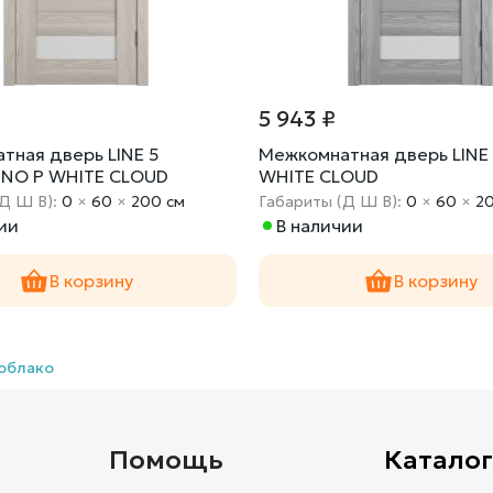
5 943 ₽
тная дверь LINE 5
Межкомнатная дверь LINE 
NO P WHITE CLOUD
WHITE CLOUD
(Д Ш В):
0
×
60
×
200 cм
Габариты (Д Ш В):
0
×
60
×
2
ии
В наличии
В корзину
В корзину
облако
и
Помощь
Каталог