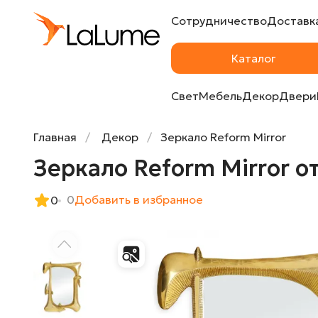
Сотрудничество
Доставка
Зеркало Reform Mirror от LaLume
Каталог
Свет
Мебель
Декор
Двери
Главная
Декор
Зеркало Reform Mirror
Зеркало Reform Mirror о
0
Добавить в избранное
0