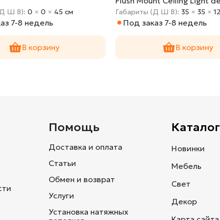
Flush Mount Ceiling Light d
(Д Ш В):
0
×
0
×
45 cм
Габариты (Д Ш В):
35
×
35
×
1
аз 7-8 недель
Под заказ 7-8 недель
В корзину
В корзину
и
Помощь
Каталог
Доставка и оплата
Новинки
Статьи
Мебель
Обмен и возврат
Свет
сти
Услуги
Декор
Установка натяжных
Карта сайта