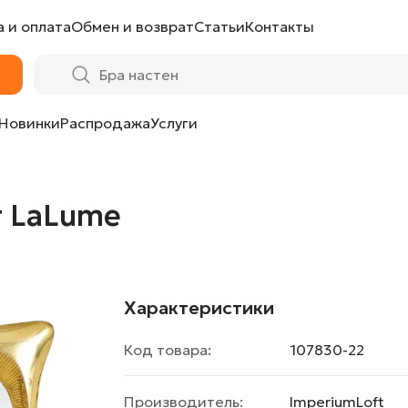
 и оплата
Обмен и возврат
Статьи
Контакты
Новинки
Распродажа
Услуги
т LaLume
Характеристики
Код товара:
107830-22
Производитель:
ImperiumLoft