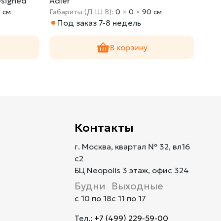
esigned
Adler
Arm 
2 cм
Габариты (Д Ш В):
0
×
0
×
90 cм
Габа
Под заказ 7-8 недель
По
В корзину
Контакты
г. Москва, квартал № 32, вл16
с2
БЦ Neopolis 3 этаж, офис 324
Будни
Выходные
с 10 по 18
с 11 по 17
Тел.:
+7 (499) 229-59-00