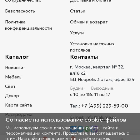
Сотрудничество
Доставка и оплата
Безопасность
Статьи
Политика
Обмен и возврат
конфиденциальности
Услуги
Установка натяжных
потолков
Каталог
Контакты
г. Москва, квартал № 32,
Новинки
вл16 с2
Мебель
БЦ Neopolis 3 этаж, офис 324
Свет
Будни
Выходные
с 10 по 18
с 11 по 17
Декор
Карта сайта
+7 (499) 229-59-00
Тел.:
Распродажа
E-mail:
info@lalume.ru
Согласие на использование cookie-файлов
Мы используем cookie для улучшения работы сайта и
персонализации контента. Продолжая, вы соглашаетесь с
этим. Настройки можно изменить в любое время.
0
0