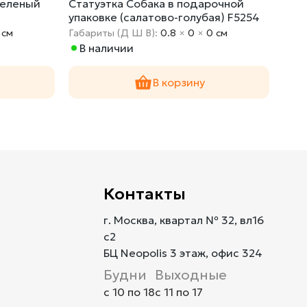
зеленый
Статуэтка Собака в подарочной
Ста
упаковке (салатово-голубая) F5254
10K
 cм
Габариты (Д Ш В):
0.8
×
0
×
0 cм
Габа
В наличии
Сн
В корзину
Контакты
г. Москва, квартал № 32, вл16
с2
БЦ Neopolis 3 этаж, офис 324
Будни
Выходные
с 10 по 18
с 11 по 17