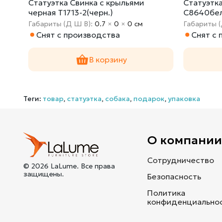
Статуэтка Свинка с крыльями
Статуэтк
черная T1713-2(черн.)
C8640бе
Габариты (Д Ш В):
0.7
×
0
×
0 cм
Габариты 
Снят с производства
Снят с
В корзину
Теги:
товар
,
статуэтка
,
собака
,
подарок
,
упаковка
О компани
Сотрудничество
© 2026 LaLume. Все права
защищены.
Безопасность
Политика
конфиденциально