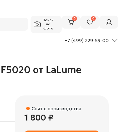
1 800 ₽
Добавить в корзину
0
0
Поиск
по
фото
+7 (499) 229-59-00
 F5020 от LaLume
Снят с производства
1 800 ₽