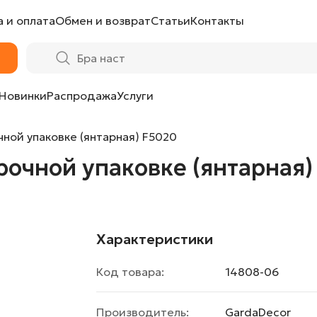
 и оплата
Обмен и возврат
Статьи
Контакты
(янтарная) F5020 от LaLume
Новинки
Распродажа
Услуги
чной упаковке (янтарная) F5020
рочной упаковке (янтарная)
Характеристики
Код товара:
14808-06
Производитель:
GardaDecor