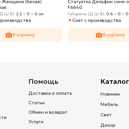
а Женщина (белая)
Статуэтка Дельфин сине-
лая
F6640
(Д Ш В):
2.2
×
0
×
0 cм
Габариты (Д Ш В):
0.6
×
0
×
0
 производства
Снят с производства
В корзину
В корзину
и
Помощь
Каталог
Доставка и оплата
Новинки
Статьи
Мебель
Обмен и возврат
Свет
сти
Услуги
Декор