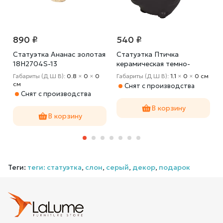
890 ₽
540 ₽
Статуэтка Ананас золотая
Статуэтка Птичка
18H2704S-13
керамическая темно-
коричневая 10K8740
м
Габариты (Д Ш В):
0.8
×
0
×
0
Габариты (Д Ш В):
1.1
×
0
×
0 cм
cм
Снят с производства
Снят с производства
В корзину
В корзину
Теги:
теги: статуэтка
,
слон
,
серый
,
декор
,
подарок