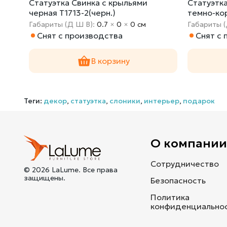
Статуэтка Свинка с крыльями
Статуэтк
черная T1713-2(черн.)
темно-ко
Габариты (Д Ш В):
0.7
×
0
×
0 cм
Габариты 
Снят с производства
Снят с
В корзину
Теги:
декор
,
статуэтка
,
слоники
,
интерьер
,
подарок
О компани
Сотрудничество
© 2026 LaLume. Все права
защищены.
Безопасность
Политика
конфиденциально