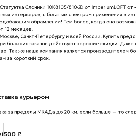
атуэтка Слоники 10K8105/8106D от ImperiumLOFT от - 
ных интерьеров, с богатым спектром применения в ин
одобающим обрамлении! Тем более, когда оно возможн
т 12 месяцев.
Москве, Санкт-Петербургу и всей России. Купить пред
При больших заказов действуют хорошие скидки. Даже е
тве! Так же наша компания является производителем б
ам за короткий срок.
ставка курьером
вка за пределы МКАДа до 20 км, если больше — то сле
0)
500 ₽