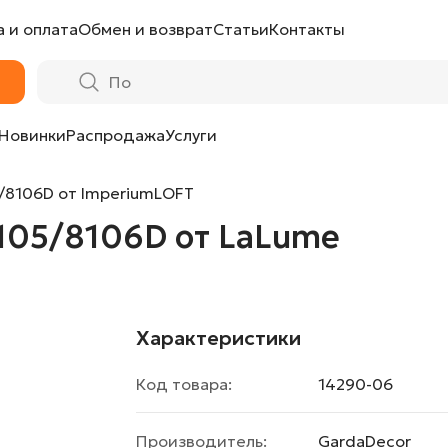
 и оплата
Обмен и возврат
Статьи
Контакты
Lume
Новинки
Распродажа
Услуги
/8106D от ImperiumLOFT
105/8106D от LaLume
Характеристики
Код товара:
14290-06
Производитель:
GardaDecor