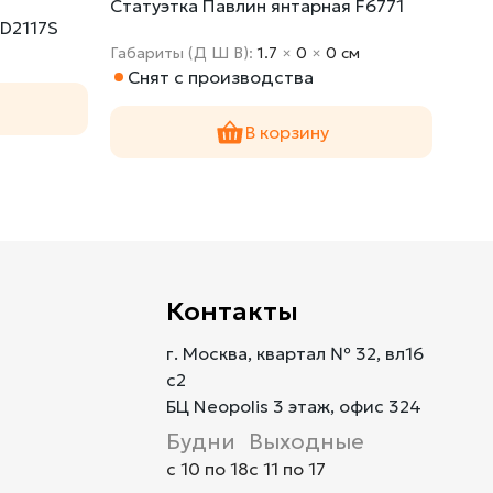
Статуэтка Павлин янтарная F6771
Ста
D2117S
10K
Габариты (Д Ш В):
1.7
×
0
×
0 cм
Габа
Снят с производства
Сн
В корзину
Контакты
г. Москва, квартал № 32, вл16
с2
БЦ Neopolis 3 этаж, офис 324
Будни
Выходные
с 10 по 18
с 11 по 17