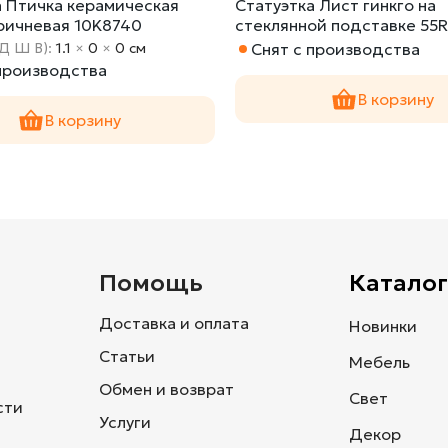
а Птичка керамическая
Статуэтка Лист гинкго на
ричневая 10K8740
стеклянной подставке 55R
(Д Ш В):
1.1
×
0
×
0 cм
Снят с производства
 производства
В корзину
В корзину
и
Помощь
Каталог
Доставка и оплата
Новинки
Статьи
Мебель
Обмен и возврат
Свет
сти
Услуги
Декор