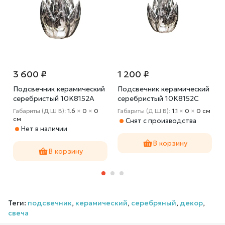
3 600 ₽
1 200 ₽
Подсвечник керамический
Подсвечник керамический
серебристый 10K8152A
серебристый 10K8152C
Габариты (Д Ш В):
1.6
×
0
×
0
Габариты (Д Ш В):
1.1
×
0
×
0 cм
cм
Снят с производства
Нет в наличии
В корзину
В корзину
Теги:
подсвечник
,
керамический
,
серебряный
,
декор
,
свеча