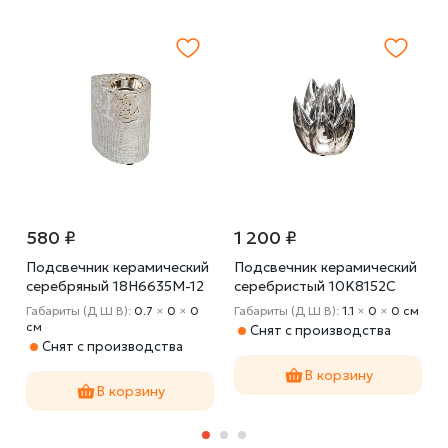
580 ₽
1 200 ₽
y
Подсвечник керамический
Подсвечник керамический
серебряный 18H6635M-12
серебристый 10K8152C
Габариты (Д Ш В):
0.7
×
0
×
0
Габариты (Д Ш В):
1.1
×
0
×
0 cм
cм
Снят с производства
Снят с производства
В корзину
В корзину