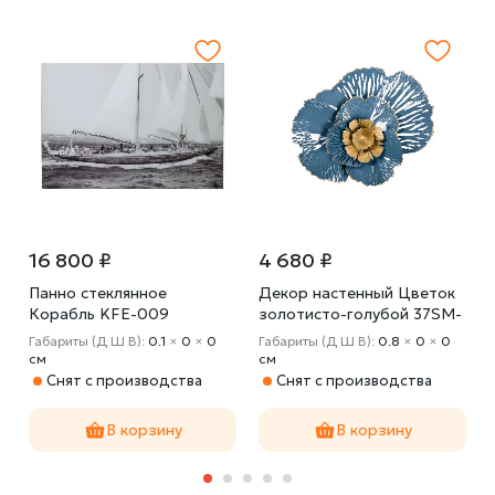
16 800 ₽
4 680 ₽
Панно стеклянное
Декор настенный Цветок
Корабль KFE-009
золотисто-голубой 37SM-
0844
Габариты (Д Ш В):
0.1
×
0
×
0
Габариты (Д Ш В):
0.8
×
0
×
0
cм
cм
Снят с производства
Снят с производства
В корзину
В корзину