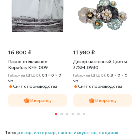
16 800 ₽
11 980 ₽
Панно стеклянное
Декор настенный Цветы
T
Корабль KFE-009
37SM-0930
Габариты (Д Ш В):
0.1
×
0
×
0
Габариты (Д Ш В):
0.8
×
0
×
0
cм
cм
Снят с производства
Снят с производства
В корзину
В корзину
Теги:
декор
,
интерьер
,
панно
,
искусство
,
подарок