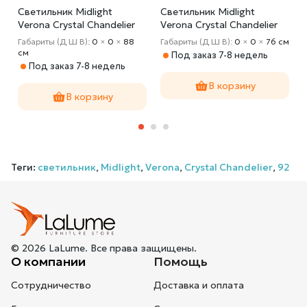
l
Светильник Midlight
Светильник Midlight
Verona Crystal Chandelier
Verona Crystal Chandelier
88
76
Габариты (Д Ш В):
0
×
0
×
88
Габариты (Д Ш В):
0
×
0
×
76 cм
cм
Под заказ 7-8 недель
Под заказ 7-8 недель
В корзину
В корзину
Теги:
светильник
,
Midlight
,
Verona
,
Crystal Chandelier
,
92
© 2026 LaLume. Все права защищены.
О компании
Помощь
Сотрудничество
Доставка и оплата