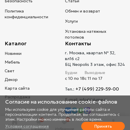
Безопасность
Статьи
Политика
Обмен и возврат
конфиденциальности
Услуги
Установка натяжных
потолков
Каталог
Контакты
г. Москва, квартал № 32,
Новинки
вл16 с2
Мебель
БЦ Neopolis 3 этаж, офис 324
Свет
Будни
Выходные
с 10 по 18
с 11 по 17
Декор
Карта сайта
+7 (499) 229-59-00
Тел.:
Распродажа
E-mail:
info@lalume.ru
Согласие на использование cookie-файлов
Мы используем cookie для улучшения работы сайта и
персонализации контента. Продолжая, вы соглашаетесь с
этим. Настройки можно изменить в любое время.
0
0
Условия соглашения
Принять
Главная
Корзина
Избранное
Профиль
Телефон