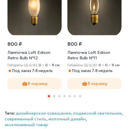
800 ₽
800 ₽
Лампочка Loft Edison
Лампочка Loft Edison
Retro Bulb №12
Retro Bulb №11
м
Габариты (Д Ш В):
0
×
0
×
9 cм
Габариты (Д Ш В):
0
×
0
×
9 cм
Под заказ 7-8 недель
Под заказ 7-8 недель
В корзину
В корзину
Теги:
дизайнерское освещение
,
подвесной светильник
,
современный стиль
,
молочный дизайн
,
эксклюзивный товар