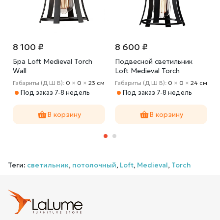
8 100 ₽
8 600 ₽
Бра Loft Medieval Torch
Подвесной светильник
Wall
Loft Medieval Torch
Pendant
м
Габариты (Д Ш В):
0
×
0
×
23 cм
Габариты (Д Ш В):
0
×
0
×
24 cм
Под заказ 7-8 недель
Под заказ 7-8 недель
В корзину
В корзину
Теги:
светильник
,
потолочный
,
Loft
,
Medieval
,
Torch