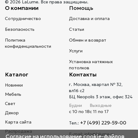
© 2026 LaLume. Все права защищены.
О компании
Помощь
Сотрудничество
Доставка и оплата
Безопасность
Статьи
Политика
Обмен и возврат
конфиденциальности
Услуги
Установка натяжных
потолков
Каталог
Контакты
г. Москва, квартал № 32,
Новинки
вл16 с2
Мебель
БЦ Neopolis 3 этаж, офис 324
Свет
Будни
Выходные
с 10 по 18
с 11 по 17
Декор
Карта сайта
+7 (499) 229-59-00
Тел.:
Распродажа
E-mail:
info@lalume.ru
Согласие на использование cookie-файлов