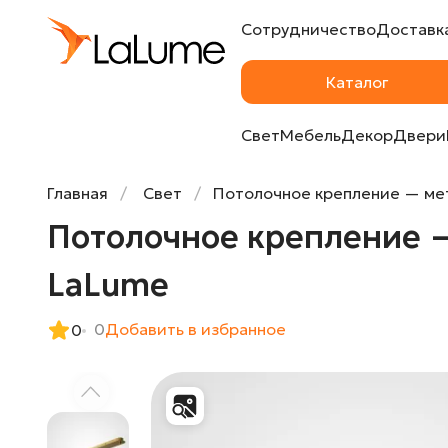
Сотрудничество
Доставка
Потолочное крепление — металлическая 
Каталог
Свет
Мебель
Декор
Двери
Главная
Свет
Потолочное крепление — мет
Потолочное крепление —
LaLume
0
Добавить в избранное
0