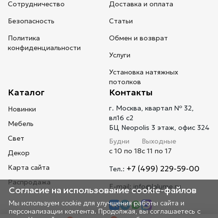
Сотрудничество
Доставка и оплата
Безопасность
Статьи
Политика
Обмен и возврат
конфиденциальности
Услуги
Установка натяжных
потолков
Каталог
Контакты
г. Москва, квартал № 32,
Новинки
вл16 с2
Мебель
БЦ Neopolis 3 этаж, офис 324
Свет
Будни
Выходные
с 10 по 18
с 11 по 17
Декор
Карта сайта
+7 (499) 229-59-00
Тел.:
Распродажа
E-mail:
info@lalume.ru
Согласие на использование cookie-файлов
Мы используем cookie для улучшения работы сайта и
персонализации контента. Продолжая, вы соглашаетесь с