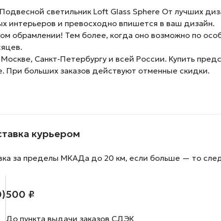
одвесной светильник Loft Glass Sphere От лучших ди
х интерьеров и превосходно впишется в ваш дизайн.
м обрамлении! Тем более, когда оно возможно по особ
сяцев.
 Москве, Санкт-Петербургу и всей России. Купить пре
е. При больших заказов действуют отменные скидки.
ставка курьером
вка за пределы МКАДа до 20 км, если больше — то сле
0)
500 ₽
До пункта выдачи заказов СДЭК