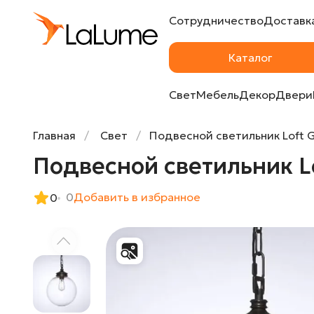
Сотрудничество
Доставка
Подвесной светильник Loft Glass Sphere 
Каталог
Свет
Мебель
Декор
Двери
Главная
Свет
Подвесной светильник Loft G
Подвесной светильник Lo
0
Добавить в избранное
0