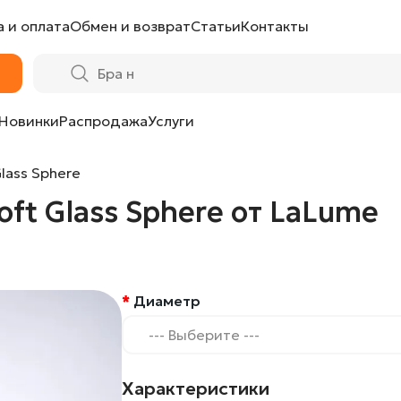
 и оплата
Обмен и возврат
Статьи
Контакты
от LaLume
Новинки
Распродажа
Услуги
lass Sphere
ft Glass Sphere от LaLume
Диаметр
--- Выберите ---
Характеристики