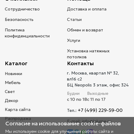
Сотрудничество
Доставка и оплата
Безопасность
Статьи
Политика
Обмен и возврат
конфиденциальности
Услуги
Установка натяжных
потолков
Каталог
Контакты
г. Москва, квартал № 32,
Новинки
вл16 с2
Мебель
БЦ Neopolis 3 этаж, офис 324
Свет
Будни
Выходные
с 10 по 18
с 11 по 17
Декор
Карта сайта
+7 (499) 229-59-00
Тел.:
Распродажа
E-mail:
info@lalume.ru
Согласие на использование cookie-файлов
Мы используем cookie для улучшения работы сайта и