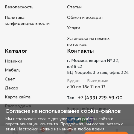
Безопасность
Статьи
Политика
Обмен и возврат
конфиденциальности
Услуги
Установка натяжных
потолков
Каталог
Контакты
г. Москва, квартал № 32,
Новинки
вл16 с2
Мебель
БЦ Neopolis 3 этаж, офис 324
Свет
Будни
Выходные
с 10 по 18
с 11 по 17
Декор
Карта сайта
+7 (499) 229-59-00
Тел.:
Распродажа
E-mail:
info@lalume.ru
Согласие на использование cookie-файлов
Мы используем cookie для улучшения работы сайта и
персонализации контента. Продолжая, вы соглашаетесь с
этим. Настройки можно изменить в любое время.
0
0