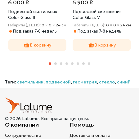
6 000 ₽
5 900 ₽
Подвесной светильник
Подвесной светильник
Color Glass II
Color Glass V
м
Габариты (Д Ш В):
0
×
0
×
24 cм
Габариты (Д Ш В):
0
×
0
×
24 cм
Под заказ 7-8 недель
Под заказ 7-8 недель
В корзину
В корзину
Теги:
светильник
,
подвесной
,
геометрия
,
стекло
,
синий
© 2026 LaLume. Все права защищены.
О компании
Помощь
Сотрудничество
Доставка и оплата